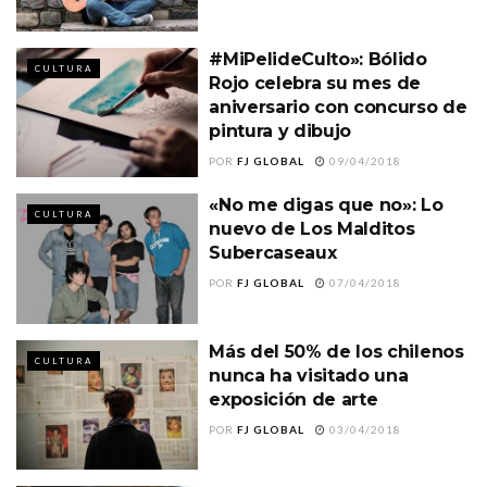
#MiPelideCulto»: Bólido
CULTURA
Rojo celebra su mes de
aniversario con concurso de
pintura y dibujo
POR
FJ GLOBAL
09/04/2018
«No me digas que no»: Lo
CULTURA
nuevo de Los Malditos
Subercaseaux
POR
FJ GLOBAL
07/04/2018
Más del 50% de los chilenos
CULTURA
nunca ha visitado una
exposición de arte
POR
FJ GLOBAL
03/04/2018