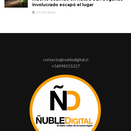
involucrado escapó el lugar
27/07/2026
contacto@nubledigital.cl
+56998155227