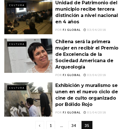
Unidad de Patrimonio del
CULTURA
municipio recibe tercera
distinción a nivel nacional
en 4 años
POR
FJ GLOBAL
03/04/2018
Chilena será la primera
CULTURA
mujer en recibir el Premio
de Excelencia de la
Sociedad Americana de
Arqueología
POR
FJ GLOBAL
03/04/2018
Exhibición y muralismo se
CULTURA
unen en el nuevo ciclo de
cine de culto organizado
por Bólido Rojo
POR
FJ GLOBAL
01/04/2018
1
…
34
35