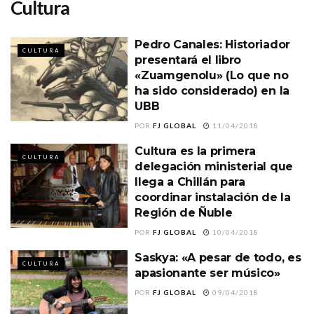
Cultura
Pedro Canales: Historiador
CULTURA
presentará el libro
«Zuamgenolu» (Lo que no
ha sido considerado) en la
UBB
POR
FJ GLOBAL
11/04/2018
Cultura es la primera
CULTURA
delegación ministerial que
llega a Chillán para
coordinar instalación de la
Región de Ñuble
POR
FJ GLOBAL
10/04/2018
Saskya: «A pesar de todo, es
CULTURA
apasionante ser músico»
POR
FJ GLOBAL
09/04/2018