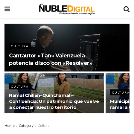
CULTURA
Cantautor «Tan» Valenzuela
potencia disco con «Resolver»
CULTURA
CULTURA
Ramal Chillán–Quinchamalí–
Confluencia: Un patrimonio que vuelve
Municipio 
a conectar nuestro territorio
ramal a C
Home
Category
Cultura