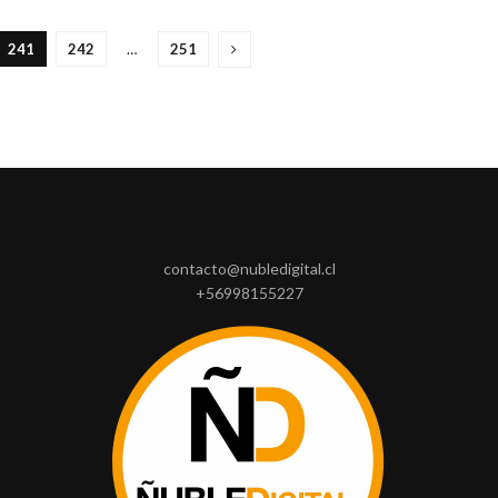
241
242
…
251
contacto@nubledigital.cl
+56998155227