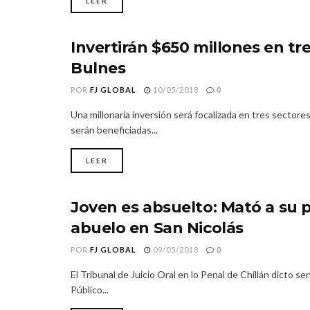
LEER
Invertirán $650 millones en tr
REGIÓN DE ÑUBLE
Bulnes
POR
FJ GLOBAL
10/05/2018
0
Una millonaria inversión será focalizada en tres sectore
serán beneficiadas...
LEER
Joven es absuelto: Mató a su 
REGIÓN DE ÑUBLE
abuelo en San Nicolás
POR
FJ GLOBAL
09/05/2018
0
El Tribunal de Juicio Oral en lo Penal de Chillán dicto s
Público...