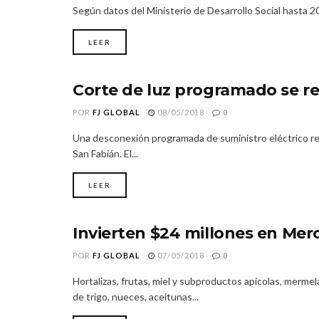
Según datos del Ministerio de Desarrollo Social hasta 20
LEER
Corte de luz programado se re
REGIÓN DE ÑUBLE
POR
FJ GLOBAL
08/05/2018
0
Una desconexión programada de suministro eléctrico rea
San Fabián. El...
LEER
Invierten $24 millones en Me
REGIÓN DE ÑUBLE
POR
FJ GLOBAL
07/05/2018
0
Hortalizas, frutas, miel y subproductos apícolas, mermela
de trigo, nueces, aceitunas...