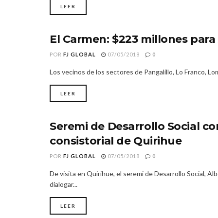
LEER
El Carmen: $223 millones para
REGIÓN DE ÑUBLE
POR
FJ GLOBAL
07/05/2018
0
Los vecinos de los sectores de Pangalillo, Lo Franco, Lo
LEER
Seremi de Desarrollo Social c
REGIÓN DE ÑUBLE
consistorial de Quirihue
POR
FJ GLOBAL
07/05/2018
0
De visita en Quirihue, el seremi de Desarrollo Social, Alb
dialogar...
LEER