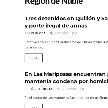
Región de Ñuble
Tres detenidos en Quillón y Sa
REGIÓN DE ÑUBLE
y porte ilegal de armas
POR
FJ GLOBAL
11/05/2018
0
Efectivos del OS-7 de Carabineros de Chillán realizó un
deteniendo...
LEER
En Las Mariposas encuentran p
REGIÓN DE ÑUBLE
mantenía condena por homici
POR
ÑUBLE DIGITAL
10/05/2018
0
En el sector de Las Mariposas fue detenido en las últim