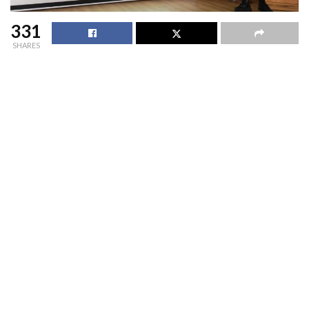
331
SHARES
Con el objetivo de fortalecer las capacidades de los
productores vitivinícolas del valle del Itata en la región de
Ñuble, el Servicio Agrícola y Ganadero capacitó a
productores vitivinícolas sobre los principales requisitos
normativos y documentales necesarios para la
comercialización y exportación de vinos, un ámbito donde
persisten brechas importantes, especialmente entre
pequeños productores.
La instancia sirvió no solo entregar herramientas prácticas,
sino también visibilizar una problemática recurrente: muchos
emprendedores cuentan con la intención y condiciones
comerciales para exportar, pero enfrentan dificultades por
desconocimiento de las exigencias regulatorias que