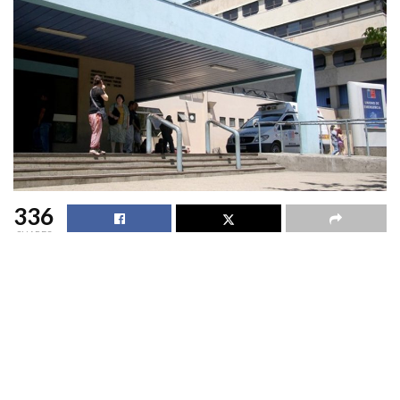
336
SHARES
La Secretaría Regional Ministerial de Salud de Ñuble, en el
contexto de su plan anual de fiscalizaciones, realizó una visita
técnica a la Unidad de Emergencia de adultos del Hospital
Clínico Herminda Martín de Chillán, la que incluyó la revisión
de infraestructura, organización de espacios clínicos y
almacenamiento de insumos, entre otras materias asociadas