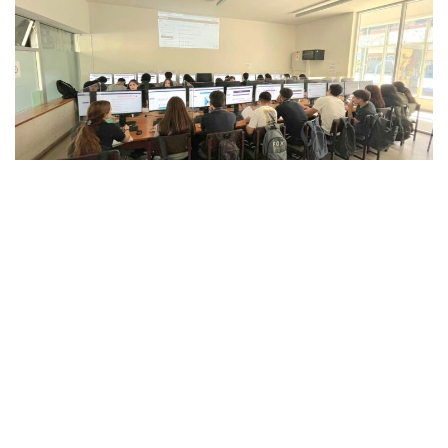
336
SHARES
Proyecto liderado por el Centro de Modelamiento
Matemático (CMM) busca ampliar oportunidades
educativas en regiones y establecimientos con menor acceso
a docentes especialistas, a través de un modelo de educación
online e híbrida integrado al sistema escolar formal.
En Chile, miles de estudiantes llegan a 3° y 4° medio con la