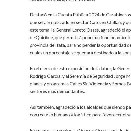
Destacó en la Cuenta Pública 2024 de Carabineros 
que será emplazado en sector Cato, en Chillán, y que
este tema, la General Loreto Osses, agradeció el a
de Quirihue, que permitirá poner un funcionamiento
provincia de Itata, para no perder la oportunidad d
cuales un porcentaje se quedará destinado a la zona
En el cierra de esta exposición de la labor, la Gen
Rodrigo García, y al Seremía de Seguridad Jorge Mu
planes y programas Calles Sin Violencia y Somos Bar
sectores más demandantes.
Así también, agradeció a los alcaldes que siendo p
con recurso humano y logístico para favorecer el serv
En cuanto a su equipo, la General Osses, agradeció 