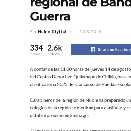
regional de Band
Guerra
Por
Ñuble Digital
11/08/2025
334
2.6k
Share on Faceboo
SHARES
VIEWS
A contar de las 11.00 horas del jueves 14 de agosto,
del Centro Deportivo Quilamapu de Chillán, para exp
clasificatoria 2025 del Concurso de Bandas Escola
Carabineros de la región de Ñuble ha preparado un
colegios de la región se medirán para clasificar y re
octubre próximo en Santiago.
Al igual que el año pasado, las agrupaciones escola