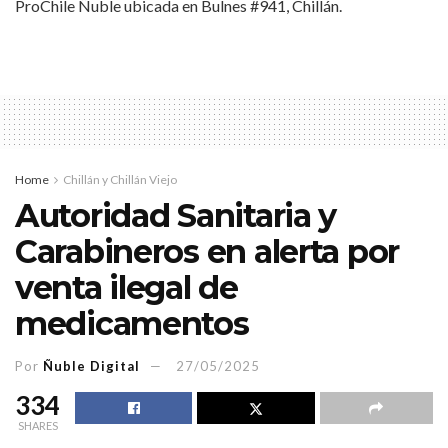
ProChile Ñuble ubicada en Bulnes #941, Chillán.
Home
Chillán y Chillán Viejo
Autoridad Sanitaria y
Carabineros en alerta por
venta ilegal de
medicamentos
Por
Ñuble Digital
27/05/2025
334
SHARES