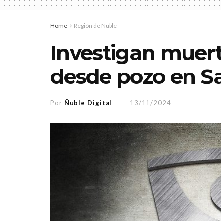
Home
Región de Ñuble
Investigan muert
desde pozo en S
Por
Ñuble Digital
13/11/2024