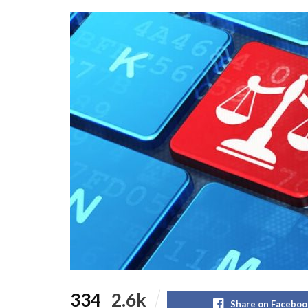
334
2.6k
Share on Faceboo