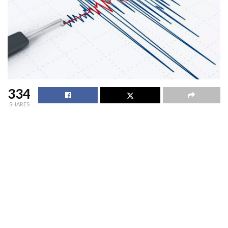
334
SHARES
Un fuerte sismo se registró a las 10:51 de este miércoles en la
Región del Biobío que se sintió también en la capital de
Ñuble.
El epicentro fue a 20 km al este de Concepción a una
profundidad de 35 km y una magnitud de 5.2 Richter, segun
detalló el Centro Sismológico Nacional.
Este movimiento telúrico se suma a varios registrados en