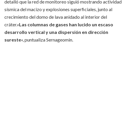
detalló que la red de monitoreo siguió mostrando actividad
sísmica del macizo y explosiones superficiales, junto al
crecimiento del domo de lava anidado al interior del
cráter.
«
Las columnas de gases han lucido un escaso
desarrollo vertical y una dispersión en dirección
sureste
«, puntualiza Sernageomin.
Además, el informe concluye que respecto a un escenario de
riesgo «el proceso, en su desarrollo, puede generar un evento
eruptivo mayor sin mostrar señales precursoras claras, cuyos
productos más destructivos (flujos piroclásticos) podrían
viajar a altas velocidades, siendo necesaria una respuesta
rápida de las personas en las zonas afectadas hacia los sitios
de menor amenaza determinadas”.
En este contexto «el evento podría generar una columna de
gas sobre los 10 km de altura y en función de la
disponibilidad de agua y sedimentos, “puedan producirse