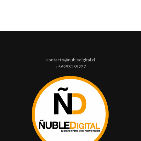
contacto@nubledigital.cl
+56998155227