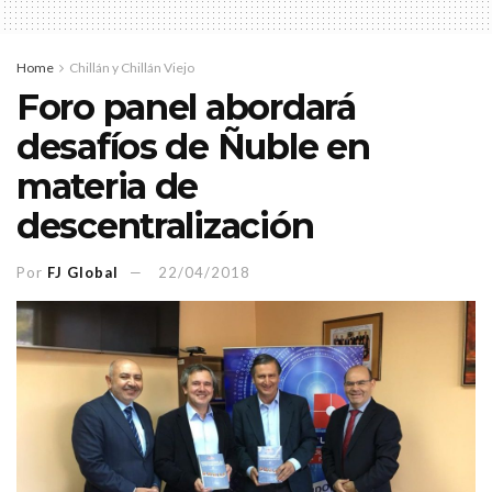
Home
Chillán y Chillán Viejo
Foro panel abordará
desafíos de Ñuble en
materia de
descentralización
Por
FJ Global
22/04/2018