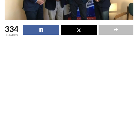
334
SHARES
Un foro panel abierto a la comunidad
sobre los desafíos
que tiene la Región de Ñuble en materia de
descentralización
se realizará este martes a las 9:15 horas,
en la sala Schäfer de la Universidad del Bío-Bío, ubicada en
calle 18 de Septiembre 580.
La iniciativa es organizada por la
Fundación Chile
Descentralizado, la Universidad del Bío-Bío y Corñuble
y
lleva por título: “Construcción de una agenda concordada de
descentralización, objetivos, avances y participación de las
regiones”.