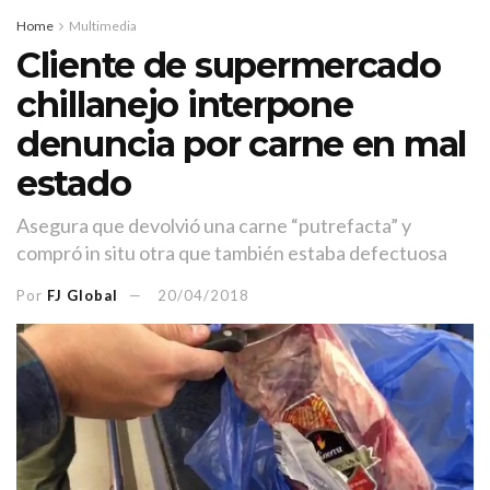
Home
Multimedia
Cliente de supermercado
chillanejo interpone
denuncia por carne en mal
estado
Asegura que devolvió una carne “putrefacta” y
compró in situ otra que también estaba defectuosa
Por
FJ Global
20/04/2018