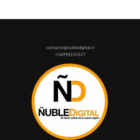
contacto@nubledigital.cl
+56998155227