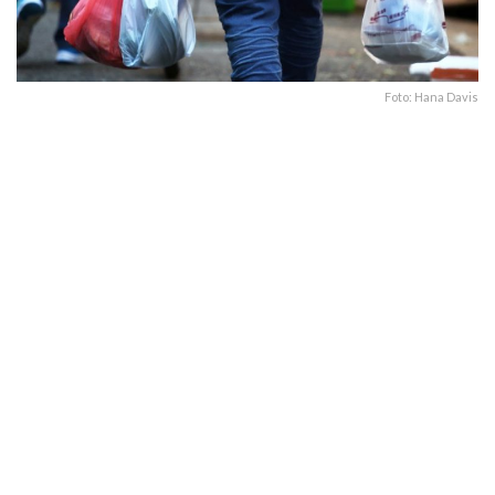
Foto: Hana Davis
342
SHARES
Chillán se convirtió en la primera comuna de la región
del Biobío en aplicar la ordenanza que permitirá
promover la sustitución del uso de bolsas plásticas en
el comercio local
Esta iniciativa aprobada por el Concejo Municipal
tiene
como objetivo disminuir la cantidad de bolsas
entregadas en el comercio y fomentar el uso de las
bolsas reutilizables
por parte de los consumidores en el
comercio chillanejo.